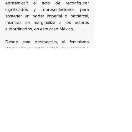
epistémica": el acto de reconfigurar 
significados y representaciones para 
sostener un poder imperial o patriarcal, 
mientras se marginaliza a los actores 
subordinados, en este caso México.
Desde esta perspectiva, el feminismo 
interseccional podría señalar que el cambio 
de nombre no es solo un ejercicio político, 
sino un ejemplo de cómo las estructuras de 
poder utilizan herramientas simbólicas para 
consolidar control territorial, económico y 
cultural. Así como las feministas critican 
cómo las instituciones definen los roles y 
las identidades de las mujeres para 
mantener la subordinación, también se 
puede cuestionar cómo la modificación de 
nombres en los mapas busca imponer 
jerarquías geopolíticas disfrazadas de 
acciones administrativas.