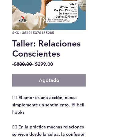
SKU: 364215376135285
Taller: Relaciones
Conscientes
Precio
Precio
 $800.00 
$299.00
de
oferta
Agotado
❤️‍🔥 El amor es una acción, nunca
simplemente un sentimiento. 💬 bell
hooks
👉🏽 En la práctica muchas relaciones
se viven desde la culpa, la confusión