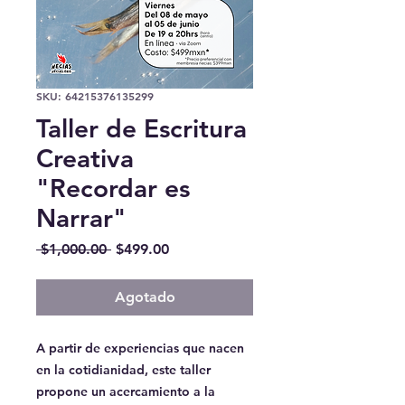
SKU: 64215376135299
Taller de Escritura
Creativa
"Recordar es
Narrar"
Precio
Precio
 $1,000.00 
$499.00
de
oferta
Agotado
A partir de experiencias que nacen
en la cotidianidad, este taller
propone un acercamiento a la