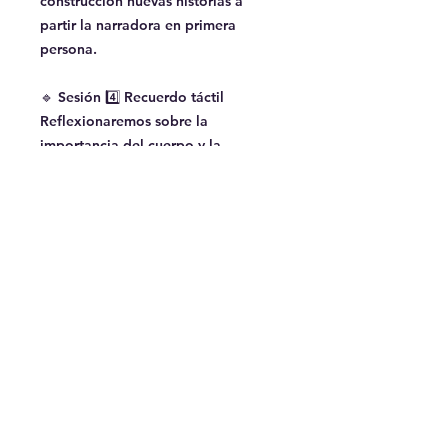
construcción nuevas historias a
partir la narradora en primera
persona.
🔹 Sesión 4️⃣ Recuerdo táctil
Reflexionaremos sobre la
importancia del cuerpo y la
memoria sensorial como
herramienta para construir
sensaciones que conecten con una
emoción.
🔹 Sesión 5️⃣ Memorias olfativas
Analizaremos cómo los aromas nos
ayudan a conectar con sensaciones
profundas que complementan la
atmósfera narrativa y la percepción
del tiempo en el relato.