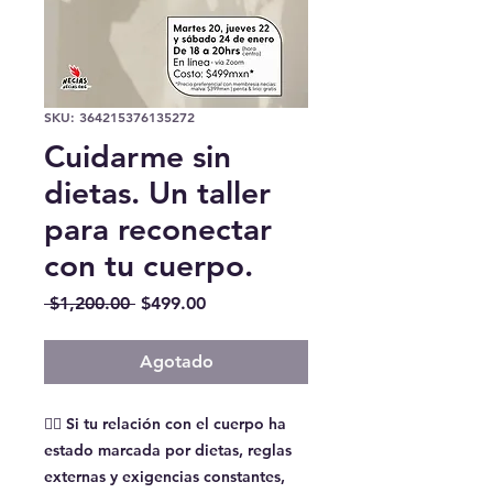
SKU: 364215376135272
Cuidarme sin
dietas. Un taller
para reconectar
con tu cuerpo.
Precio
Precio
 $1,200.00 
$499.00
de
oferta
Agotado
👉🏽 Si tu relación con el cuerpo ha
estado marcada por dietas, reglas
externas y exigencias constantes,