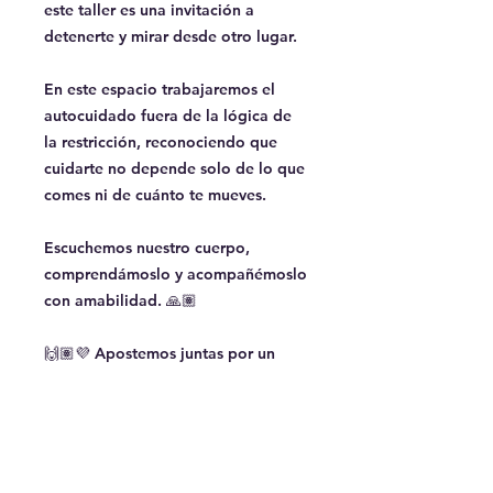
este taller es una invitación a
detenerte y mirar desde otro lugar.
En este espacio trabajaremos el
autocuidado fuera de la lógica de
la restricción, reconociendo que
cuidarte no depende solo de lo que
comes ni de cuánto te mueves.
Escuchemos nuestro cuerpo,
comprendámoslo y acompañémoslo
con amabilidad. 🙏🏽
🙌🏽💜 Apostemos juntas por un
bienestar que no castigue, que no
se mida en restricciones y que
pueda sostenerse en el tiempo.