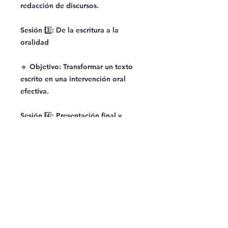
redacción de discursos.
Sesión 3️⃣: De la escritura a la
oralidad
🔹 Objetivo: Transformar un texto
escrito en una intervención oral
efectiva.
Sesión 4️⃣: Presentación final y
retroalimentación
🔹 Objetivo: Integrar lo aprendido
en un discurso o intervención
personal.
¿En qué consiste?
🗣️
¿Te gustaría expresar tus ideas