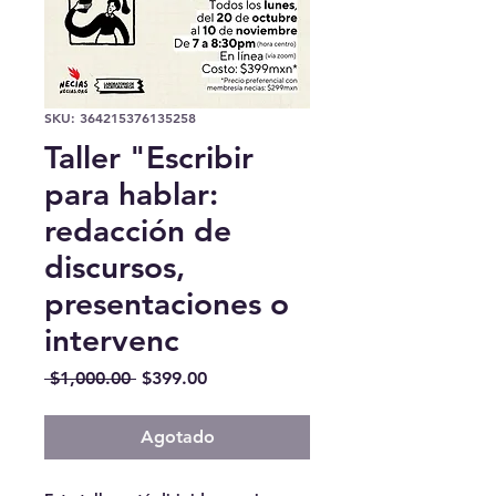
SKU: 364215376135258
Taller "Escribir
para hablar:
redacción de
discursos,
presentaciones o
intervenc
Precio
Precio
 $1,000.00 
$399.00
de
oferta
Agotado