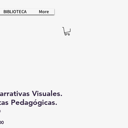
BIBLIOTECA
More
arrativas Visuales.
as Pedagógicas.
8
Precio
00
de