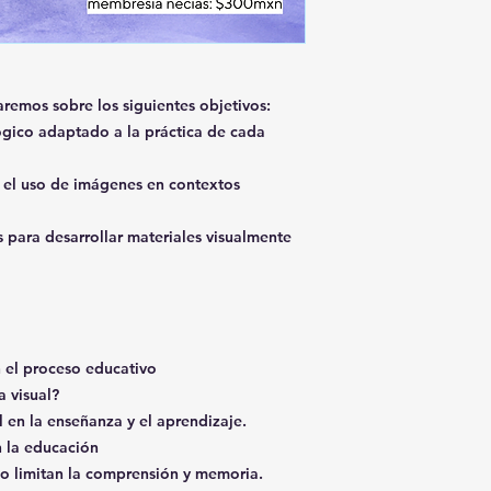
días previos. Tambi
También se te añad
Reflexionaremos sob
grupo de WhatsApp c
que la tallerista te
el aprendizaje, cons
participantes.
¡Ya ca
complementaria del t
nuestras propias exp
en el transcurso de
acto de enseñar com
aremos sobre los siguientes objetivos:
directamente con ell
Ideal para docentes,
ógico adaptado a la práctica de cada
buscan explorar nue
visual, lo emocional 
e el uso de imágenes en contextos
conocimientos previ
s para desarrollar materiales visualmente
n el proceso educativo
 visual?
l en la enseñanza y el aprendizaje.
n la educación
o limitan la comprensión y memoria.