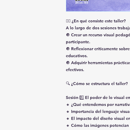
👉🏽 ¿En qué consiste este taller?
A lo largo de dos sesiones trabaj
🔘 Crear un recurso visual pedag
participante.
🔘 Reflexionar críticamente sobr
educativos.
🔘 Adquirir herramientas práctica
efectivos.
🔍 ¿Cómo se estructura el taller?
Sesión 1️⃣ El poder de lo visual e
🔸 ¿Qué entendemos por narrativa
🔸 Importancia del lenguaje visua
🔸 El impacto del diseño visual e
🔸 Cómo las imágenes potencian 