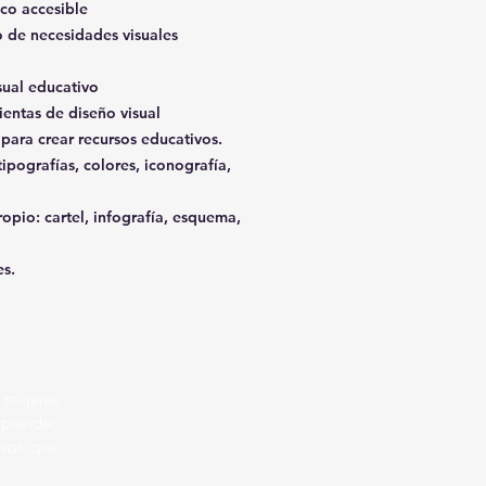
co accesible
o de necesidades visuales
isual educativo
ientas de diseño visual
para crear recursos educativos.
tipografías, colores, iconografía,
ropio: cartel, infografía, esquema,
es.
 mujeres
render,
tivas que