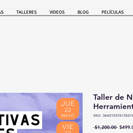
AS
TALLERES
VIDEOS
BLOG
PELÍCULAS
Taller de N
Herramient
SKU: 36421537613521
Precio
 $1,200.00 
$499.