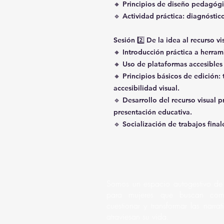
🔸 Principios de diseño pedagógi
🔹 Actividad práctica: diagnóstic
Sesión 2️⃣ De la idea al recurso v
🔸 Introducción práctica a herram
🔸 Uso de plataformas accesibles 
🔸 Principios básicos de edición: 
accesibilidad visual.
🔹 Desarrollo del recurso visual p
presentación educativa.
🔹 Socialización de trabajos final
Somos un espacio autogestivo de
para mujeres que buscan comp
cuestionar y transformar las narra
atraviesan su vida.