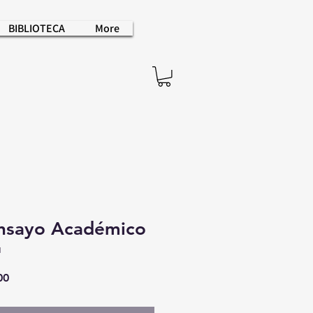
BIBLIOTECA
More
Ensayo Académico
1
Precio
00
de
oferta