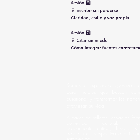
Sesión 3️⃣
📎 Escribir sin perderse
Claridad, estilo y voz propia
Sesión 4️⃣
📎 Citar sin miedo
Cómo integrar fuentes correctam
Somos un espacio autogestivo de
para mujeres que buscan comp
cuestionar y transformar las narra
atraviesan su vida.
A través de talleres, espacios for
contenido cultural, trab
pensamiento crítico, historia y 
desde una perspectiva que inco
establecido.