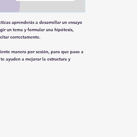
que la tallerista te
participantes.
¡Ya ca
complementaria del t
en el transcurso de
directamente con ell
cticas aprenderás a desarrollar un ensayo
ir un tema y formular una hipótesis,
 citar correctamente.
guiente manera por sesión, para que paso a
te ayuden a mejorar la estructura y