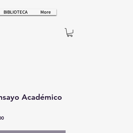
BIBLIOTECA
More
Ensayo Académico
Precio
00
de
oferta