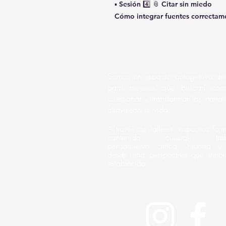
▪️ Sesión 4️⃣ 📎 Citar sin miedo
Cómo integrar fuentes correctam
Somos un espacio autogestivo de
para mujeres que buscan comp
cuestionar y transformar las narra
atraviesan su vida.
A través de talleres, espacios for
contenido cultural, trab
pensamiento crítico, historia y 
desde una perspectiva que inco
establecido.