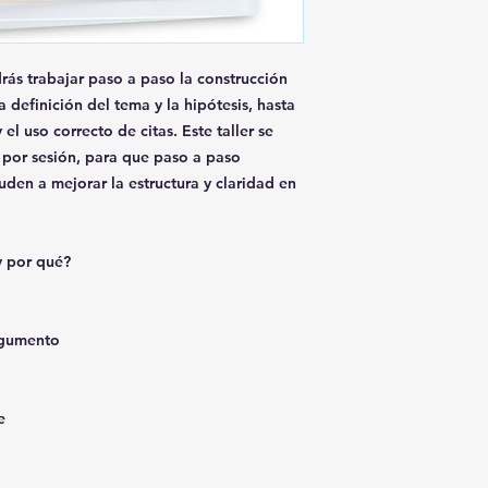
que la tallerista te
participantes.
¡Ya ca
complementaria del t
en el transcurso de
directamente con ell
rás trabajar paso a paso la construcción
definición del tema y la hipótesis, hasta
el uso correcto de citas. Este taller se
 por sesión, para que paso a paso
den a mejorar la estructura y claridad en
 y por qué?
argumento
e