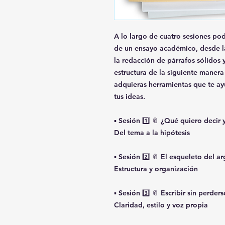
A lo largo de cuatro sesiones pod
de un ensayo académico, desde la 
la redacción de párrafos sólidos y 
estructura de la siguiente manera
adquieras herramientas que te ayu
tus ideas.
▪️ Sesión 1️⃣ 📎 ¿Qué quiero decir
Del tema a la hipótesis
▪️ Sesión 2️⃣ 📎 El esqueleto del 
Estructura y organización
▪️ Sesión 3️⃣ 📎 Escribir sin perders
Claridad, estilo y voz propia