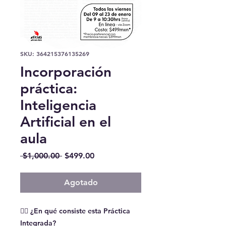
SKU: 364215376135269
Incorporación
práctica:
Inteligencia
Artificial en el
aula
Precio
Precio
 $1,000.00 
$499.00
de
oferta
Agotado
👉🏽 ¿En qué consiste esta Práctica
Integrada?