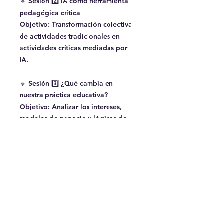
🔹 Sesión 2️⃣ IA como herramienta
pedagógica crítica
Objetivo: Transformación colectiva
de actividades tradicionales en
actividades críticas mediadas por
IA.
🔹 Sesión 3️⃣ ¿Qué cambia en
nuestra práctica educativa?
Objetivo: Analizar los intereses,
modelos de negocio y lógicas de
poder que atraviesan estas
tecnologías y a partir de esto
identificar sesgos de género, clase,
lenguaje y territorio en respuestas
generadas por IA.
¿En qué consiste?