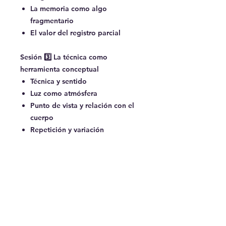
La memoria como algo
fragmentario
El valor del registro parcial
Sesión 3️⃣ La técnica como
herramienta conceptual
Técnica y sentido
Luz como atmósfera
Punto de vista y relación con el
cuerpo
Repetición y variación
Sesión 4️⃣ Editar también es una
forma de pensar
Selección, orden y construcción
de sentido
Orden, ritmo y silencio
Editar es volver a mirar