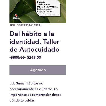
SKU: 364215376135271
Del hábito a la
identidad. Taller
de Autocuidado
Precio
Precio
 $800.00 
$249.00
de
oferta
Agotado
💆🏻‍♀️ Sumar hábitos no
necesariamente es cuidarse. Lo
importante es comprender desde
dónde te cuidas.