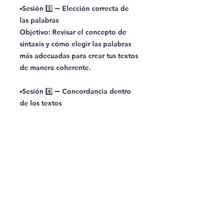
▪️Sesión 3️⃣ ➖ Elección correcta de
las palabras
Objetivo: Revisar el concepto de
sintaxis y cómo elegir las palabras
más adecuadas para crear tus textos
de manera coherente.
▪️Sesión 4️⃣ ➖ Concordancia dentro
de los textos
Objetivo: Aprender cómo hacer un
texto coherente, cómo utilizar
tiempos verbales adecuados y evitar
ambigüedad o que tus textos no se
entiendan.
¿En qué consiste?
✍️🤓 ¿Te interesa mejorar tu
¿Quién guía?