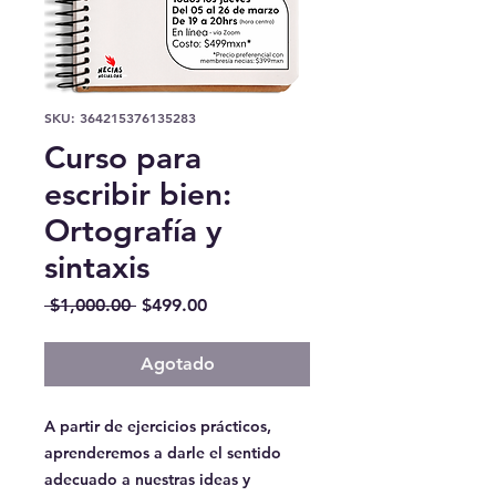
SKU: 364215376135283
Curso para
escribir bien:
Ortografía y
sintaxis
Precio
Precio
 $1,000.00 
$499.00
de
oferta
Agotado
A partir de ejercicios prácticos,
aprenderemos a darle el sentido
adecuado a nuestras ideas y