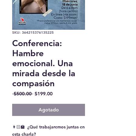
SKU: 364215376135225
Conferencia:
Hambre
emocional. Una
mirada desde la
compasión
Precio
Precio
 $500.00 
$199.00
de
oferta
Agotado
👩🏻‍🏫 ¿Qué trabajaremos juntas en
esta charla?